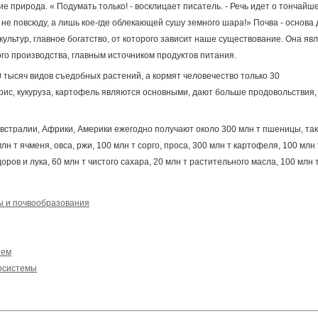
ие природа. « Подумать только! - восклицает писатель. - Речь идет о тончайш
не повсюду, а лишь кое-где облекающей сушу земного шара!» Почва - основа 
ультур, главное богатство, от которого зависит наше существование. Она яв
го производства, главным источником продуктов питания.
 тысяч видов съедобных растений, а кормят человечество только 30
рис, кукуруза, картофель являются основными, дают больше продовольствия,
Австралии, Африки, Америки ежегодно получают около 300 млн т пшеницы, та
лн т ячменя, овса, ржи, 100 млн т сорго, проса, 300 млн т картофеля, 100 млн 
оров и лука, 60 млн т чистого сахара, 20 млн т растительного масла, 100 млн 
ы и почвообразования
тем
косистемы