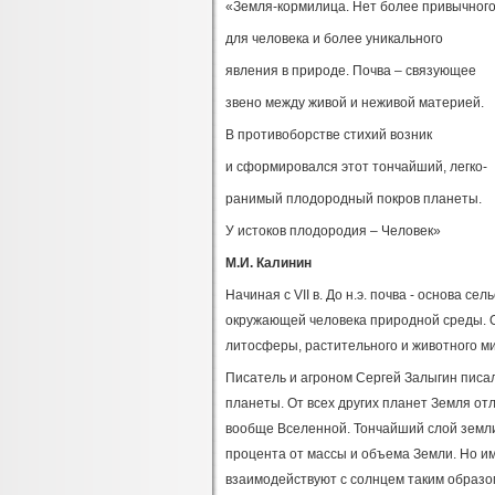
«Земля-кормилица. Нет более привычног
для человека и более уникального
явления в природе. Почва – связующее
звено между живой и неживой материей.
В противоборстве стихий возник
и сформировался этот тончайший, легко-
ранимый плодородный покров планеты.
У истоков плодородия – Человек»
М.И. Калинин
Начиная с VII в. До н.э. почва - основа с
окружающей человека природной среды. О
литосферы, растительного и животного м
Писатель и агроном Сергей Залыгин писа
планеты. От всех других планет Земля от
вообще Вселенной. Тончайший слой земли,
процента от массы и объема Земли. Но им
взаимодействуют с солнцем таким образом