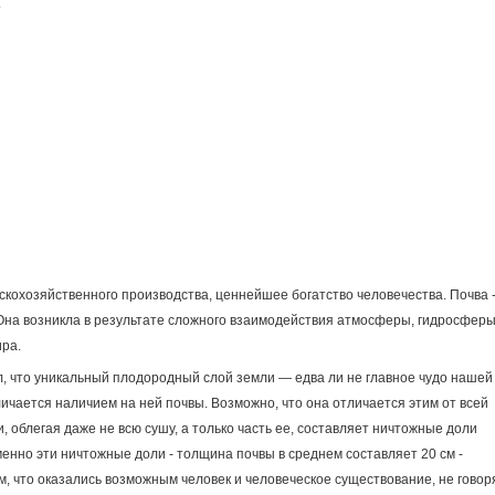
о
ельскохозяйственного производства, ценнейшее богатство человечества. Почва -
на возникла в результате сложного взаимодействия атмосферы, гидросферы
ира.
л, что уникальный плодородный слой земли — едва ли не главное чудо нашей
личается наличием на ней почвы. Возможно, что она отличается этим от всей
 облегая даже не всю сушу, а только часть ее, составляет ничтожные доли
енно эти ничтожные доли - толщина почвы в среднем составляет 20 см -
, что оказались возможным человек и человеческое существование, не говор