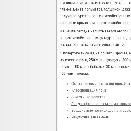
о многом другом, что мы включаем в понят
пленке, менее полуметра толщиной, даже 
получения урожая сельскохозяйственных к
основным средством сельскохозяйственно
На Земле сегодня насчитывается около 80
сельскохозяйственных культур. Пшеница, 
все остальные культуры вместе взятые.
C поверхности суши, на почвах Евразии, 
количество риса, 250 млн т кукурузы, 200 м
фруктов, 60 млн т бобовых, 30 млн т помид
400 млн т молока.
Основные вехи эволюции биосфер
Классификация почв
Земельные ресурсы
Ландшафтная организация экосис
Воздействие пестицидов на агроэ
Рекультивация земель