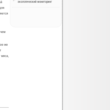
экологический мониторинг
ей
для
ляется
 чем
кое же
т
т мяса,