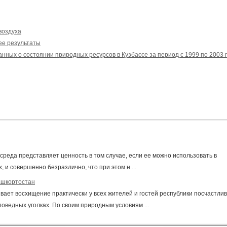
воздуха
ее результаты
анных о состоянии природных ресурсов в Кузбассе за период с 1999 по 2003 
среда представляет ценность в том случае, если ее можно использовать в
 и совершенно безразлично, что при этом н ...
ашкортостан
ает восхищение практически у всех жителей и гостей республики посчастли
поведных уголках. По своим природным условиям ...