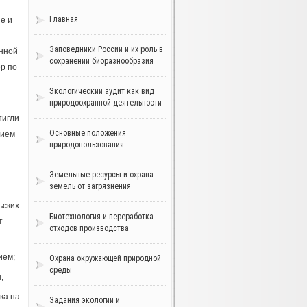
Главная
е и
Заповедники России и их роль в
енной
сохранении биоразнообразия
ер по
Экологический аудит как вид
природоохранной деятельности
тигли
Основные положения
вием
природопользования
Земельные ресурсы и охрана
земель от загрязнения
ьских
Биотехнология и переработка
т
отходов производства
ием;
Охрана окружающей природной
среды
;
ка на
Задания экологии и