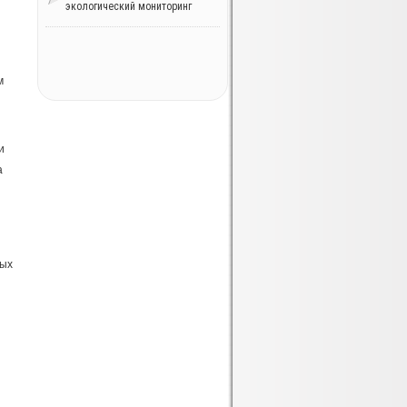
экологический мониторинг
м
и
а
ных