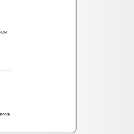
годы
вилось