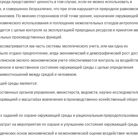
среда представляет ценность в том случае, если ее можно использовать в
, и совершенно безразлично, что при этом нарушается природное равновеси
ганизмов. По мнению сторонников этой точки зрения, назначение окружающей
ономического использования и поглощение нежелательных отходов антропог
дится с целью контроля за эксплуатацией природных ресурсов и принятия м
альных производственных функций.
ассматривается как часть системы экологического учета, или как одна из
было отдано предпочтение, когда экономический и демографический рост дос
плексном эколого-экономическом учете обеспечивается контроль за воздейст
венное и качественное состояние окружающей среды с целью определения
аимоотношений между средой и человеком.
щей среды являются:
рственных органов управления, министерств, ведомств, научно-исследовател
формацией о масштабах вовлечения в производственно-хозяйственный оборо
ых заданий по охране окружающей среды и рациональным природопользован
затрат на мероприятия по охране и улучшению состояния окружающей среды
дических основ экономической и неэкономической оценки воздействия челове