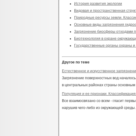
История развития экологии
Видовая и пространственная струк
Природные ресурсы земли. Класс
Основные виды загрязнения гидр
Загрязнение биосферы отходами п
Биотехнология в охране окружающ
Государственные органы охраны 
Другое по теме
Естественное и искусственное загрязнен
Загрязнение поверхностных вод началось в
в центральных районах страны основным з
Популяция и ее признаки. Классификация
Все взаимосвязано со всем - гласит первый
нарушив чего-либо из окружающей среды. 