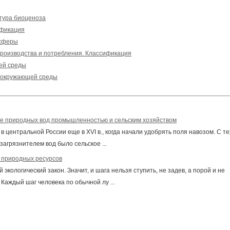
тура биоценоза
ификация
осферы
роизводства и потребления. Классификация
ей среды
и окружающей среды
ие природных вод промышленностью и сельским хозяйством
 центральной России еще в XVI в., когда начали удобрять поля навозом. С те
агрязнителем вод было сельское ...
 природных ресурсов
 экологический закон. Значит, и шага нельзя ступить, не задев, а порой и не
Каждый шаг человека по обычной лу ...