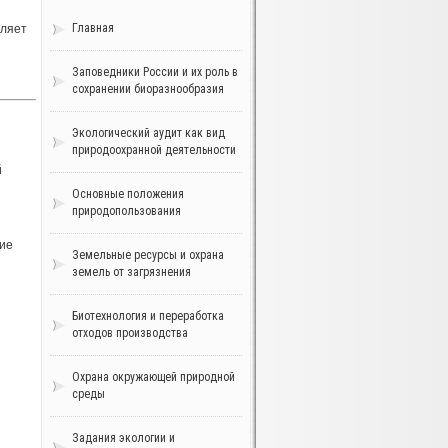
Главная
вляет
Заповедники России и их роль в
сохранении биоразнообразия
Экологический аудит как вид
природоохранной деятельности
й
Основные положения
природопользования
ние
Земельные ресурсы и охрана
земель от загрязнения
Биотехнология и переработка
отходов производства
Охрана окружающей природной
среды
Задания экологии и