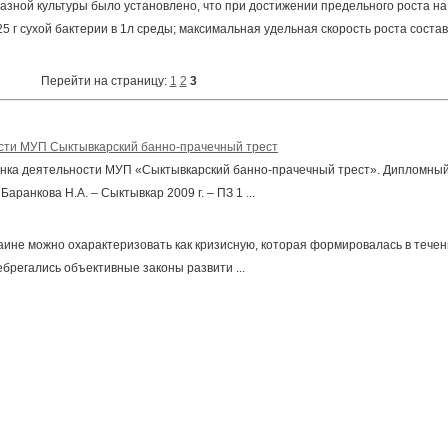
азной культуры было установлено, что при достижении предельного роста на
5 г сухой бактерии в 1л среды; максимальная удельная скорость роста соста
Перейти на страницу:
1
2
3
ости МУП Сыктывкарский банно-прачечный трест
ценка деятельности МУП «Сыктывкарский банно-прачечный трест». Дипломны
аранкова Н.А. – Сыктывкар 2009 г. – ПЗ 1 ...
ине можно охарактеризовать как кризисную, которая формировалась в тече
ебрегались объективные законы развити ...