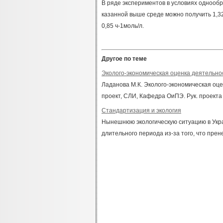
В ряде экспериментов в условиях однообр
казанной выше среде можно получить 1,32
0,85 ч-1моль/л.
Другое по теме
Эколого-экономическая оценка деятельн
Ладанова М.К. Эколого-экономическая о
проект, СЛИ, Кафедра ОиПЭ. Рук. проекта Б
Стандартизация и экология
Нынешнюю экологическую ситуацию в Укра
длительного периода из-за того, что прен