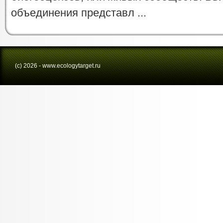
объединения представл ...
(с) 2026 - www.ecologytarget.ru