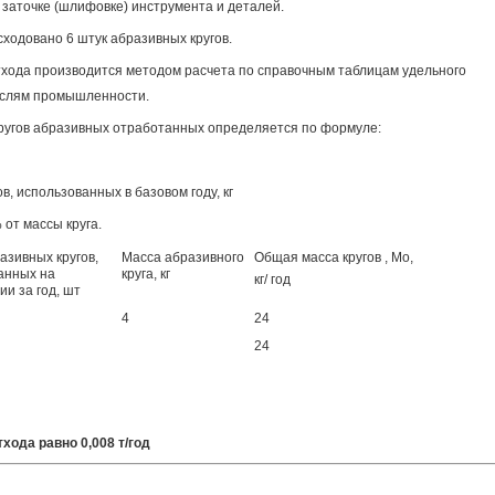
 заточке (шлифовке) инструмента и деталей.
ходовано 6 штук абразивных кругов.
хода производится методом расчета по справочным таблицам удельного
раслям промышленности.
ругов абразивных отработанных определяется по формуле:
, использованных в базовом году, кг
 от массы круга.
азивных кругов,
Масса абразивного
Общая масса кругов , Мо,
анных на
круга, кг
кг/ год
и за год, шт
4
24
24
хода равно 0,008 т/год