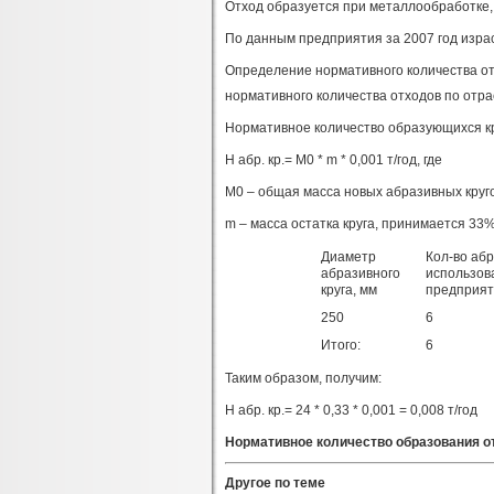
Отход образуется при металлообработке,
По данным предприятия за 2007 год израс
Определение нормативного количества от
нормативного количества отходов по от
Нормативное количество образующихся к
Н абр. кр.= М0 * m * 0,001 т/год, где
М0 – общая масса новых абразивных кругов
m – масса остатка круга, принимается 33%
Диаметр
Кол-во абр
абразивного
использов
круга, мм
предприяти
250
6
Итого:
6
Таким образом, получим:
Н абр. кр.= 24 * 0,33 * 0,001 = 0,008 т/год
Нормативное количество образования от
Другое по теме