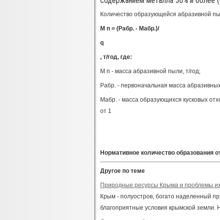
содержанием металла 50% и более (
Количество образующейся абразивной пы
М п = (Рабр. - Мабр.)/
q
, т/год, где:
М п - масса абразивной пыли, т/год;
Рабр. - первоначальная масса абразивных
Мабр. - масса образующихся кусковых отх
от 1
Нормативное количество образования от
Другое по теме
Природные ресурсы Крыма и проблемы их
Крым - полуостров, богато наделенный п
благоприятные условия крымской земли. 