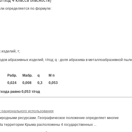
отход 4 класса опасности)
ли определяется по формуле:
 изделий, т;
одов абразивных изделий, т/год; q - доля абразива в металлоабразивной пыли
Рабр.
Мабр.
q
М п
0,024
0,008
0,3
0,053
хода равно 0,053 т/год
 рационального использования
риродными ресурсами. Географическое положение определяет многие
На территории Крыма расположены 4 государственных ...