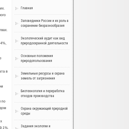
Главная
их.
лого
Заповедники России и их роль в
сохранении биоразнообразия
твах.
Экологический аудит как вид
84%,
природоохранной деятельности
Основные положения
е
природопользования
ата в
Земельные ресурсы и охрана
земель от загрязнения
ом
Биотехнология и переработка
отходов производства
 по
одом
Охрана окружающей природной
среды
их
Задания экологии и
9,1%.