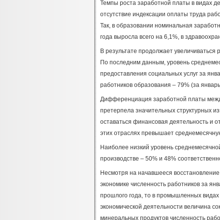
Темпы роста заработной платы в видах де
отсутствие индексации оплаты труда раб
Так, в образовании номинальная заработн
года выросла всего на 6,1%, в здравоохра
В результате продолжает увеличиваться 
По последним данным, уровень среднеме
предоставления социальных услуг за янва
работников образования – 79% (за январь
Дифференциация заработной платы между
претерпела значительных структурных и
оставаться финансовая деятельность и о
этих отраслях превышает среднемесячную з
Наиболее низкий уровень среднемесячной
производстве – 50% и 48% соответственн
Несмотря на начавшееся восстановление 
экономике численность работников за янв
прошлого года, то в промышленных видах 
экономической деятельности величина со
минеральных продуктов численность работ