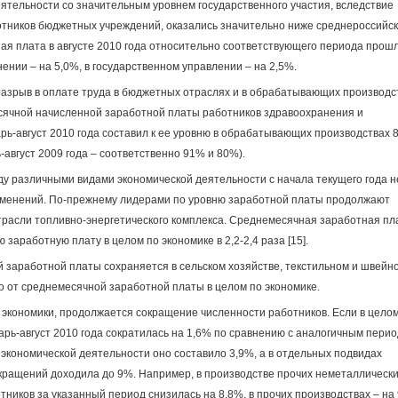
ятельности со значительным уровнем государственного участия, вследствие
отников бюджетных учреждений, оказались значительно ниже среднероссийск
ая плата в августе 2010 года относительно соответствующего периода прош
нении – на 5,0%, в государственном управлении – на 2,5%.
разрыв в оплате труда в бюджетных отраслях и в обрабатывающих производс
сячной начисленной заработной платы работников здравоохранения и
рь-август 2010 года составил к ее уровню в обрабатывающих производствах 
-август 2009 года – соответственно 91% и 80%).
 различными видами экономической деятельности с начала текущего года н
зменений. По-прежнему лидерами по уровню заработной платы продолжают
трасли топливно-энергетического комплекса. Среднемесячная заработная пл
аработную плату в целом по экономике в 2,2-2,4 раза [15].
 заработной платы сохраняется в сельском хозяйстве, текстильном и швейн
о от среднемесячной заработной платы в целом по экономике.
экономики, продолжается сокращение численности работников. Если в целом
арь-август 2010 года сократилась на 1,6% по сравнению с аналогичным пери
экономической деятельности оно составило 3,9%, а в отдельных подвидах
кращений доходила до 9%. Например, в производстве прочих неметаллическ
ников за указанный период снизилась на 8,8%, в прочих производствах – на 