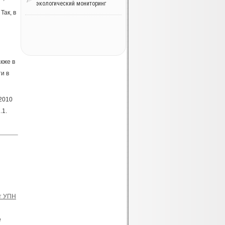
экологический мониторинг
Так, в
кже в
и в
 2010
.1.
т УПН
е