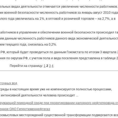
дельных видах деятельности отмечается увеличение численности работников. 
и военной безопасности численность работников за январь-август 2010 года
го года увеличилась на 1%, в оптовой и розничной торговле – на 2,7%, а в
работников в управлении и обеспечении военной безопасности происходил та
дним данным численность работников данного вида экономической деятельност
лем текущего года, снизилась на 0,2%.
 РФ, который будет проводиться по данным Гокомстата по итогам 3 квартала
ия по округам РФ, с учетом пола и вида поселения представлена в таблице 2
Перейти на страницу:
1
2
3
4
сточных вод
среды в настоящее время уже не компенсируется полностью процессами,
интенсивной деятельности человека происходит ...
окружающей природной среде при проектировании напорного нефтепровода о
менное ОАО Гипротюменнефтегаз
промысловых месторождений существенной трансформации подвергаются вс