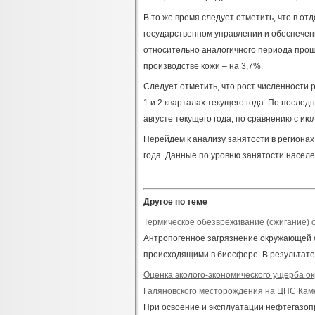
В то же время следует отметить, что в от
государственном управлении и обеспечени
относительно аналогичного периода прошло
производстве кожи – на 3,7%.
Следует отметить, что рост численности 
1 и 2 кварталах текущего года. По после
августе текущего года, по сравнению с ию
Перейдем к анализу занятости в регионах
года. Данные по уровню занятости населен
Другое по теме
Термическое обезвреживание (сжигание) 
Антропогенное загрязнение окружающей 
происходящими в биосфере. В результате 
Оценка эколого-экономического ущерба 
Галяновского месторождения на ЦПС Ка
При освоение и эксплуатации нефтегазо