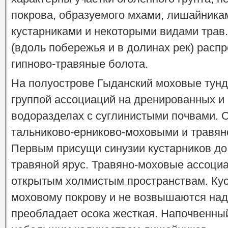
покрова, образуемого мхами, лишайник
кустарниками и некоторыми видами трав.
(вдоль побережья и в долинах рек) расп
гипново-травяные болота.
На полуострове Гыданский моховые тун
группой ассоциаций на дренированных и
водоразделах с суглинистыми почвами. 
тальниково-ерниково-моховыми и травя
Первым присущи синузии кустарников до
травяной ярус. Травяно-моховые ассоци
открытым холмистым пространствам. Кус
моховому покрову и не возвышаются над
преобладает осока жесткая. Напочвенный