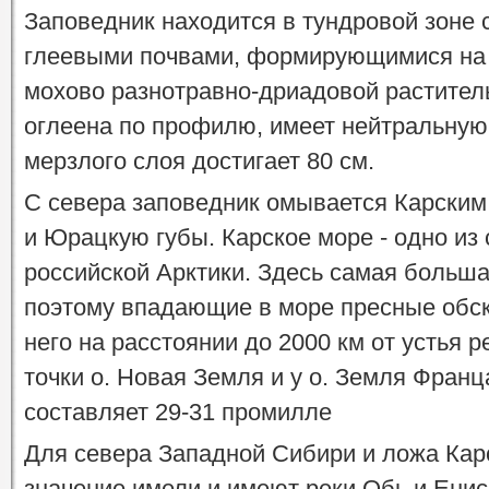
Заповедник находится в тундровой зоне
глеевыми почвами, формирующимися на 
мохово разнотравно-дриадовой растител
оглеена по профилю, имеет нейтральну
мерзлого слоя достигает 80 см.
С севера заповедник омывается Карски
и Юрацкую губы. Карское море - одно и
российской Арктики. Здесь самая больш
поэтому впадающие в море пресные обск
него на расстоянии до 2000 км от устья р
точки о. Новая Земля и у о. Земля Фран
составляет 29-31 промилле
Для севера Западной Сибири и ложа Кар
значение имели и имеют реки Обь и Енис