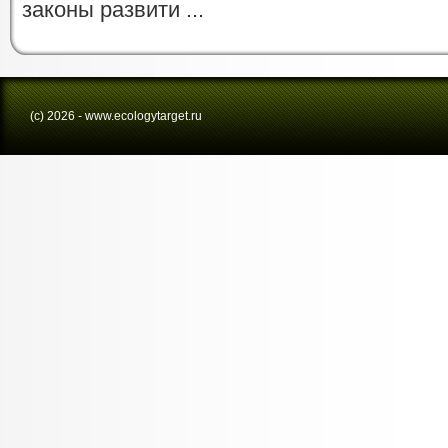
законы развити ...
(с) 2026 - www.ecologytarget.ru