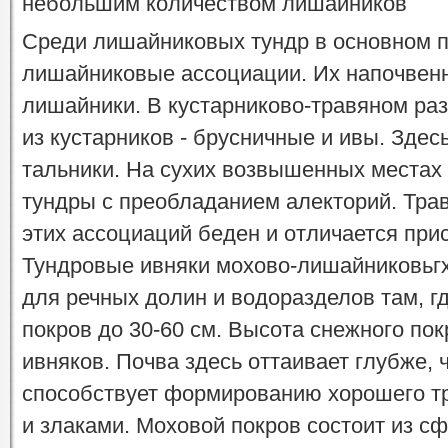
небольшим количеством лишайников
Среди лишайниковых тундр в основном 
лишайниковые ассоциации. Их напочвенн
лишайники. В кустарниково-травяном раз
из кустарников - брусничные и ивы. Зде
тальники. На сухих возвышенных места
тундры с преобладанием алекторий. Тра
этих ассоциаций беден и отличается при
Тундровые ивняки мохово-лишайниковьгх
для речных долин и водоразделов там, г
покров до 30-60 см. Высота снежного по
ивняков. Почва здесь оттаивает глубже, 
способствует формированию хорошего тр
и злаками. Моховой покров состоит из с