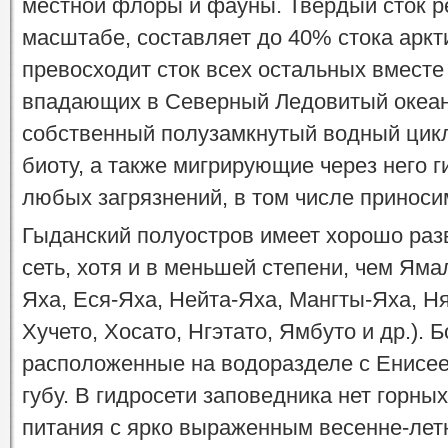
местной флоры и фауны. Твердый сток р
масштабе, составляет до 40% стока аркт
превосходит сток всех остальных вместе 
впадающих в Северный Ледовитый океан.
собственный полузамкнутый водный цикл,
биоту, а также мигрирующие через него 
любых загрязнений, в том числе принос
Гыданский полуостров имеет хорошо ра
сеть, хотя и в меньшей степени, чем Яма
Яха, Еся-Яха, Нейта-Яха, Мангты-Яха, Ня
Хучето, Хосато, Нгэтато, Ямбуто и др.). 
расположенные на водоразделе с Енисе
губу. В гидросети заповедника нет горных
питания с ярко выраженным весенне-ле