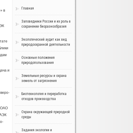
Главная
» в
Заповедники России и их роль в
АЭК
сохранении биоразнообразия
Экологический аудит как вид
тате
природоохранной деятельности
блики
идам
Основные положения
природопользования
дача и
Земельные ресурсы и охрана
земель от загрязнения
веро-
Биотехнология и переработка
отходов производства
к ОАО
Охрана окружающей природной
«АЭК
среды
о-
Задания экологии и