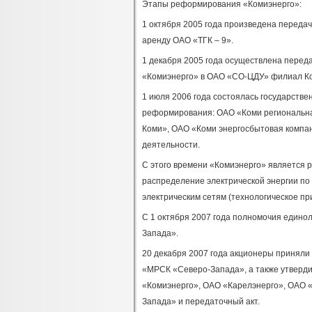
Этапы реформирования «Комиэнерго»:
1 октября 2005 года произведена переда
аренду ОАО «ТГК – 9».
1 декабря 2005 года осуществлена перед
«Комиэнерго» в ОАО «СО-ЦДУ» филиал Ко
1 июля 2006 года состоялась государств
реформирования: ОАО «Коми региональна
Коми», ОАО «Коми энергосбытовая компа
деятельности.
С этого времени «Комиэнерго» является 
распределение электрической энергии по 
электрическим сетям (технологическое пр
С 1 октября 2007 года полномочия едино
Запада».
20 декабря 2007 года акционеры принял
«МРСК «Северо-Запада», а также утверд
«Комиэнерго», ОАО «Карелэнерго», ОАО 
Запада» и передаточный акт.