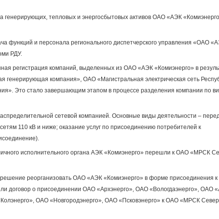
ча генерирующих, тепловых и энергосбытовых активов ОАО «АЭК «Комиэнерго
ача функций и персонала регионального диспетчерского управления «ОАО «
ми РДУ.
енная регистрация компаний, выделенных из ОАО «АЭК «Комиэнерго» в резуль
я генерирующая компания», ОАО «Магистральная электрическая сеть Респу
ния». Это стало завершающим этапом в процессе разделения компании по в
распределительной сетевой компанией. Основные виды деятельности – пере
сетям 110 кВ и ниже; оказание услуг по присоединению потребителей к
исоединение).
личного исполнительного органа АЭК «Комиэнерго» перешли к ОАО «МРСК Се
и решение реорганизовать ОАО «АЭК «Комиэнерго» в форме присоединения 
или договор о присоединении ОАО «Архэнерго», ОАО «Вологдаэнерго», ОАО 
«Колэнерго», ОАО «Новгородэнерго», ОАО «Псковэнерго» к ОАО «МРСК Север