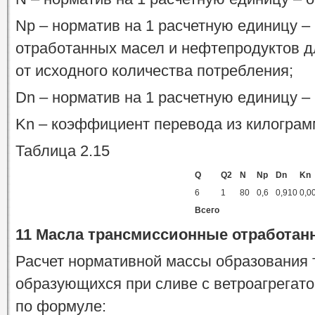
Np – норматив на 1 расчетную единицу –
отработанных масел и нефтепродуктов д
от исходного количества потребления;
Dn – норматив на 1 расчетную единицу – 
Kn – коэффициент перевода из килограм
Таблица 2.15
Q
Q2
N
Np
Dn
Kn
6
1
80
0,6
0,910
0,0
Всего
11 Масла трансмиссионные отработан
Расчет нормативной массы образования 
образующихся при сливе с ветроагрегатов
по формуле: