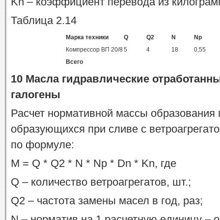
Kn – коэффициент перевода из килограм
Таблица 2.14
Марка техники
Q
Q2
N
Np
Компрессор ВП 20/8
5
4
18
0,55
Всего
10 Масла гидравлические отработанн
галогены
Расчет нормативной массы образования 
образующихся при сливе с ветроагрегатов
по формуле:
M = Q * Q2 * N * Np * Dn * Kn, где
Q – количество ветроагрегатов, шт.;
Q2 – частота замены масел в год, раз;
N – норматив на 1 расчетную единицу – 