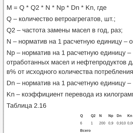
M = Q * Q2 * N * Np * Dn * Kn, где
Q – количество ветроагрегатов, шт.;
Q2 – частота замены масел в год, раз;
N – норматив на 1 расчетную единицу – 
Np – норматив на 1 расчетную единицу –
отработанных масел и нефтепродуктов д
в% от исходного количества потребления
Dn – норматив на 1 расчетную единицу – 
Kn – коэффициент перевода из килограм
Таблица 2.16
Q
Q2
N
Np
Dn
Kn
6
1
200
0,9
0,910
0,0
Всего