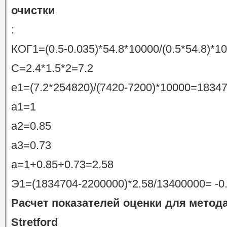
очистки
:
КОГ1=(0.5-0.035)*54.8*10000/(0.5*54.8)*
C=2.4*1.5*2=7.2
e1=(7.2*254820)/(7420-7200)*10000=1834
а1=1
а2=0.85
a3=0.73
а=1+0.85+0.73=2.58
Э1=(1834704-2200000)*2.58/13400000= -0.
Расчет показателей оценки для метод
Stretford