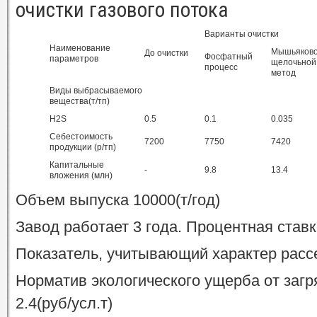
очистки газового потока
Варианты очистки
Наименование
Мышьяково
До очистки
Фосфатный
параметров
щелочьной
процесс
метод
Виды выбрасываемого
вещества(т/тп)
H2S
0.5
0.1
0.035
Себестоимость
7200
7750
7420
продукции (р/тп)
Капитальные
-
9.8
13.4
вложения (млн)
Объем выпуска 10000(т/год)
Завод работает 3 года. Процентная ставк
Показатель, учитывающий характер рассе
Норматив экологического ущерба от заг
2.4(руб/усл.т)