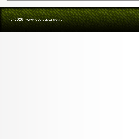
(с) 2026 - www.ecologytarget.ru