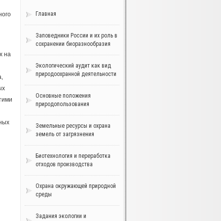
Главная
ного
Заповедники России и их роль в
сохранении биоразнообразия
х на
Экологический аудит как вид
природоохранной деятельности
,
ых
Основные положения
тими
природопользования
дных
Земельные ресурсы и охрана
земель от загрязнения
Биотехнология и переработка
отходов производства
Охрана окружающей природной
среды
Задания экологии и