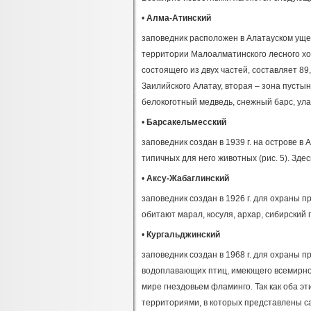
•
Алма-Атинский
заповедник расположен в Алатауском ущел
территории Малоалматинского лесного хоз
состоящего из двух частей, составляет 89
Заилийского Алатау, вторая – зона пустын
белокоготный медведь, снежный барс, улар
•
Барсакельмесский
заповедник создан в 1939 г. на острове 
типичных для него животных (рис. 5). Здес
•
Аксу-Жабаглинский
заповедник создан в 1926 г. для охраны п
обитают марал, косуля, архар, сибирский 
•
Кургальджинский
заповедник создан в 1968 г. для охраны 
водоплавающих птиц, имеющего всемирное
мире гнездовьем фламинго. Так как оба 
территориями, в которых представлены 