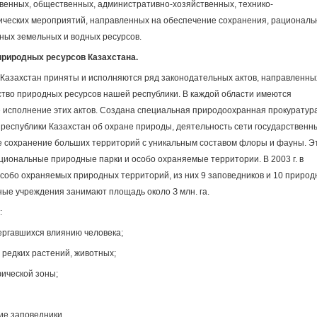
венных, общественных, административно-хозяйственных, технико-
ических мероприятий, направленных на обеспечение сохранения, рациональ
ных земельных и водных ресурсов.
природных ресурсов Казахстана.
Казахстан приняты и исполняются ряд законодательных актов, направленны
тво природных ресурсов нашей республики. В каждой области имеются
исполнение этих актов. Создана специальная природоохранная прокуратура
 республики Казахстан об охране природы, деятельность сети государственн
е сохранение больших территорий с уникальным составом флоры и фауны. Э
циональные природные парки и особо охраняемые территории. В 2003 г. в
особо охраняемых природных территорий, из них 9 заповедников и 10 приро
ые учреждения занимают площадь около З млн. га.
:
ергавшихся влиянию человека;
и редких растений, животных;
ической зоны;
е заповедники.