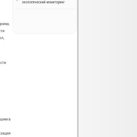
экологический мониторинг
дника,
сти
ел,
ости
йшим в
изация