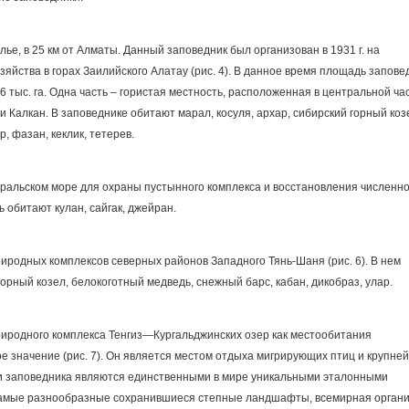
ье, в 25 км от Алматы. Данный заповедник был организован в 1931 г. на
яйства в горах Заилийского Алатау (рис. 4). В данное время площадь запове
,6 тыс. га. Одна часть – гористая местность, расположенная в центральной ча
и Калкан. В заповеднике обитают марал, косуля, архар, сибирский горный коз
, фазан, кеклик, тетерев.
в Аральском море для охраны пустынного комплекса и восстановления численн
ь обитают кулан, сайгак, джейран.
риродных комплексов северных районов Западного Тянь-Шаня (рис. 6). В нем
горный козел, белокоготный медведь, снежный барс, кабан, дикобраз, улар.
природного комплекса Тенгиз—Кургальджинских озер как местообитания
 значение (рис. 7). Он является местом отдыха мигрирующих птиц и крупне
эти заповедника являются единственными в мире уникальными эталонными
самые разнообразные сохранившиеся степные ландшафты, всемирная орган