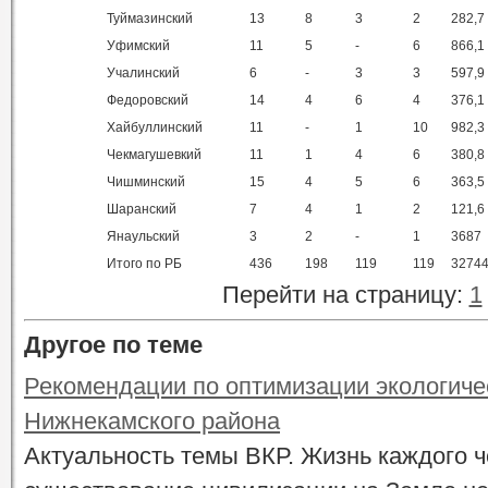
Туймазинский
13
8
3
2
282,7
Уфимский
11
5
-
6
866,1
Учалинский
6
-
3
3
597,9
Федоровский
14
4
6
4
376,1
Хайбуллинский
11
-
1
10
982,3
Чекмагушевкий
11
1
4
6
380,8
Чишминский
15
4
5
6
363,5
Шаранский
7
4
1
2
121,6
Янаульский
3
2
-
1
3687
Итого по РБ
436
198
119
119
32744
Перейти на страницу:
1
Другое по теме
Рекомендации по оптимизации экологичес
Нижнекамского района
Актуальность темы ВКР. Жизнь каждого ч