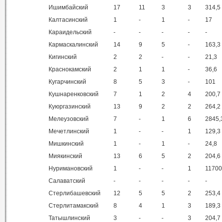
Ишимбайский
17
11
3
3
314,5
Калтасинский
1
-
1
-
17
Караидельский
-
-
-
-
-
Кармаскалинский
14
9
5
-
163,3
Кигинский
2
2
-
-
21,3
Краснокамский
2
1
1
-
36,6
Кугарчинский
8
5
3
-
101
Кушнаренковский
7
1
2
4
200,7
Куюргазинский
13
9
2
2
264,2
Мелеузовский
7
-
1
6
2845,
Мечетлинский
1
-
-
1
129,3
Мишкинский
1
-
1
-
24,8
Миякинский
13
6
5
2
204,6
Нуримановский
1
-
-
1
11700
Салаватский
-
-
-
-
-
Стерлибашевский
12
5
5
2
253,4
Стерлитамакский
8
4
1
3
189,3
Татышлинский
3
-
-
3
204,7