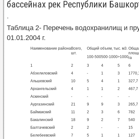
бассейнах рек Республики Башкор
.
Таблица 2- Перечень водохранилищ и пр
01.01.2004 г.
Наименование района
Всего,
Общий объем, тыс. м3.
Обща
шт.
площа
100-500
500-1000
>1000
га
1
2
3
4
5
6
Абзелиловский
4
-
1
3
1770,
Альшевский
10
5
4
1
327,7
Архангельский
4
1
1
2
467,7
Аскинский
-
-
-
-
-
Аургазинский
21
9
9
3
265,7
Баймакский
11
2
3
6
782
Бакалинский
18
9
2
7
540
Балтачевский
2
2
-
-
15
Белебеевский
7
5
1
1
127