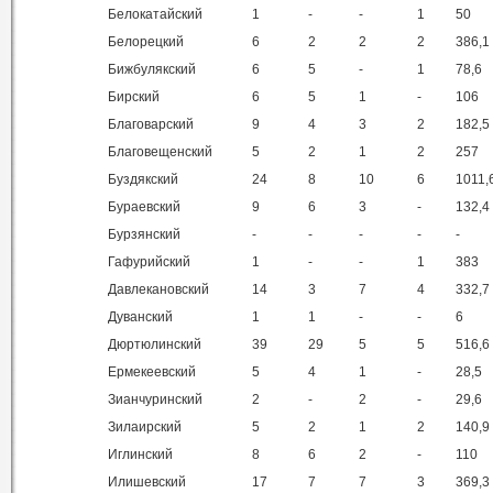
Белокатайский
1
-
-
1
50
Белорецкий
6
2
2
2
386,1
Бижбулякский
6
5
-
1
78,6
Бирский
6
5
1
-
106
Благоварский
9
4
3
2
182,5
Благовещенский
5
2
1
2
257
Буздякский
24
8
10
6
1011,
Бураевский
9
6
3
-
132,4
Бурзянский
-
-
-
-
-
Гафурийский
1
-
-
1
383
Давлекановский
14
3
7
4
332,7
Дуванский
1
1
-
-
6
Дюртюлинский
39
29
5
5
516,6
Ермекеевский
5
4
1
-
28,5
Зианчуринский
2
-
2
-
29,6
Зилаирский
5
2
1
2
140,9
Иглинский
8
6
2
-
110
Илишевский
17
7
7
3
369,3