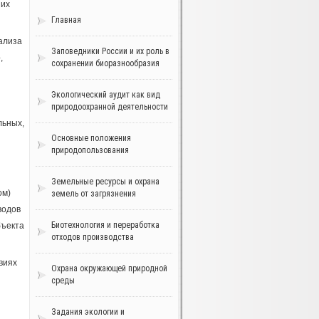
 их
Главная
нализа
Заповедники России и их роль в
,
сохранении биоразнообразия
Экологический аудит как вид
природоохранной деятельности
льных,
Основные положения
природопользования
Земельные ресурсы и охрана
ом)
земель от загрязнения
водов
Биотехнология и переработка
бъекта
отходов производства
виях
Охрана окружающей природной
среды
Задания экологии и