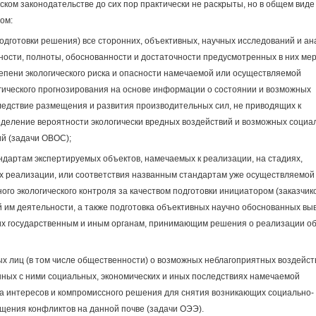
ом законодательстве до сих пор практически не раскрыты, но в общем виде
ом:
подготовки решения) все сторонних, объективных, научных исследований и а
ности, полноты, обоснованности и достаточности предусмотренных в них мер
епени экологического риска и опасности намечаемой или осуществляемой
огического прогнозирования на основе информации о состоянии и возможных
следствие размещения и развития производительных сил, не приводящих к
ределение вероятности экологически вредных воздействий и возможных социа
ий (задачи ОВОС);
андартам экспертируемых объектов, намечаемых к реализации, на стадиях,
 реализации, или соответствия названным стандартам уже осуществляемой
ого экологического контроля за качеством подготовки инициатором (заказчик
 им деятельности, а также подготовка объективных научно обоснованных вы
 их государственным и иным органам, принимающим решения о реализации о
х лиц (в том числе общественности) о возможных неблагоприятных воздейст
ных с ними социальных, экономических и иных последствиях намечаемой
а интересов и компромиссного решения для снятия возникающих социально-
щения конфликтов на данной почве (задачи ОЭЭ).