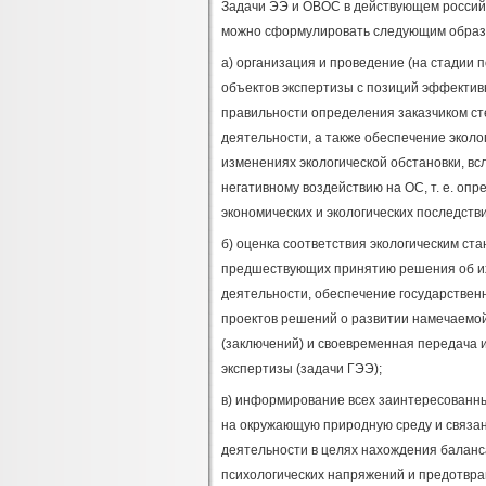
Задачи ЭЭ и ОВОС в действующем российск
можно сформулировать следующим образ
а) организация и проведение (на стадии 
объектов экспертизы с позиций эффектив
правильности определения заказчиком ст
деятельности, а также обеспечение экол
изменениях экологической обстановки, в
негативному воздействию на ОС, т. е. оп
экономических и экологических последств
б) оценка соответствия экологическим ст
предшествующих принятию решения об их
деятельности, обеспечение государственн
проектов решений о развитии намечаемой
(заключений) и своевременная передача
экспертизы (задачи ГЭЭ);
в) информирование всех заинтересованны
на окружающую природную среду и связан
деятельности в целях нахождения баланс
психологических напряжений и предотвра