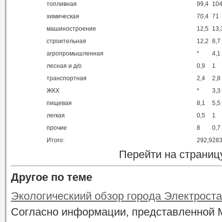
топливная
99,4
104
химическая
70,4
71
машиностроение
12,5
13,
строительная
12,2
8,7
агропромышленная
*
4,1
лесная и д/о
0,9
1
транспортная
2,4
2,8
ЖКХ
*
3,3
пищевая
8,1
5,5
легкая
0,5
1
прочие
8
0,7
Итого:
292,9
28
Перейти на страниц
Другое по теме
Экологическиий обзор города Электрост
Согласно информации, представленной 