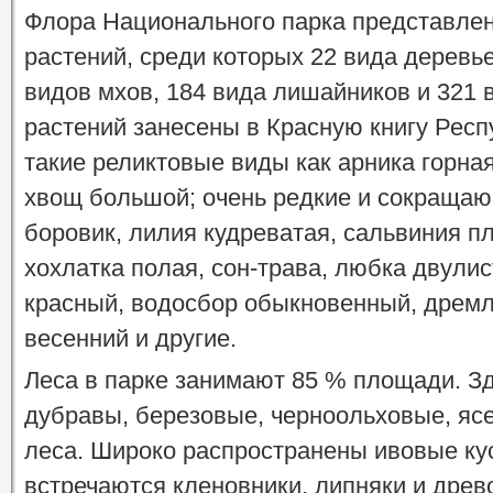
Флора Национального парка представле
растений, среди которых 22 вида деревье
видов мхов, 184 вида лишайников и 321 
растений занесены в Красную книгу Респ
такие реликтовые виды как арника горна
хвощ большой; очень редкие и сокращаю
боровик, лилия кудреватая, сальвиния п
хохлатка полая, сон-трава, любка двули
красный, водосбор обыкновенный, дремл
весенний и другие.
Леса в парке занимают 85 % площади. Зд
дубравы, березовые, черноольховые, яс
леса. Широко распространены ивовые ку
встречаются кленовники, липняки и древ