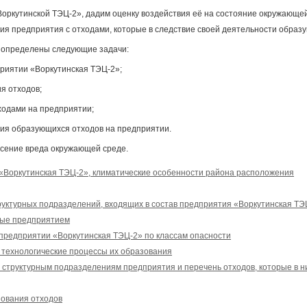
Воркутинской ТЭЦ-2», дадим оценку воздействия её на состояние окружающе
ия предприятия с отходами, которые в следствие своей деятельности образу
 определены следующие задачи:
приятии «Воркутинская ТЭЦ-2»;
я отходов;
ходами на предприятии;
ия образующихся отходов на предприятии.
есение вреда окружающей среде.
Воркутинская ТЭЦ-2», климатические особенности района расположения
уктурных подразделений, входящих в состав предприятия «Воркутинская ТЭ
мые предприятием
предприятии «Воркутинская ТЭЦ-2» по классам опасности
 технологические процессы их образования
 структурным подразделениям предприятия и перечень отходов, которые в н
зования отходов