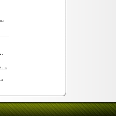
ены
ях
аботы
ва