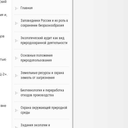
ский
Главная
мя и,
Заповедники России и их роль в
сохранении биоразнообразия
дов
Экологический аудит как вид
природоохранной деятельности
Основные положения
стью
природопользования
Земельные ресурсы и охрана
Ц-2».
земель от загрязнения
Биотехнология и переработка
отходов производства
 вне
Охрана окружающей природной
среды
Задания экологии и