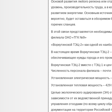
Основой развития любого региона или отр
уровень, производительность труда, а в 
развитием энергетики. Основным источник
вероятно, будет оставаться в обозримом б
горючих сланцев.
В этой связи представляется необходим
филиала ОАО «ТГК №9»
«Воркутинской ТЭЦ-2» как одной из наиб
В настоящее время Воркутинская ТЭЦ-2 –
обеспечивающее нужды города и его пром
Воркутинская ТЭЦ-2 вместе с ТЭЦ-1 и цен
Численность персонала филиала – почти 
Установленная электрическая мощность –
Установленная тепловая мощность – 429 Г
Целью экологического аудирования (ЭА) 
зависимости от их ведомственной принад
управления отходами (по всему циклу об
документации на территории Российской 