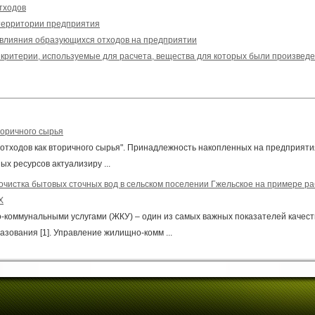
тходов
 территории предприятия
влияния образующихся отходов на предприятии
, критерии, используемые для расчета, вещества для которых были произвед
торичного сырья
 отходов как вторичного сырья". Принадлежность накопленных на предприяти
ых ресурсов актуализиру ...
чистка бытовых сточных вод в сельском поселении Гжельское на примере р
Х
коммунальными услугами (ЖКУ) – один из самых важных показателей качест
зования [1]. Управление жилищно-комм ...