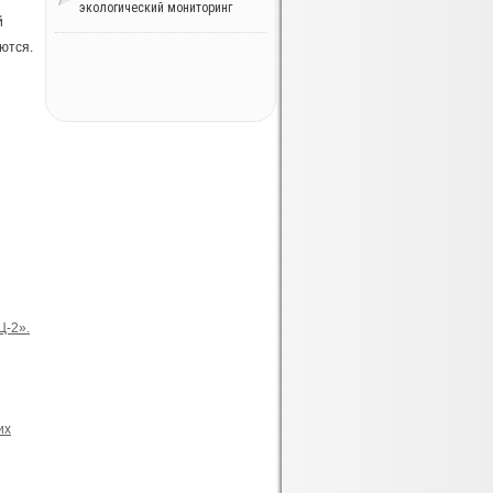
экологический мониторинг
й
ются.
Ц-2».
их