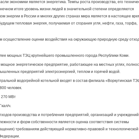
асли экономики является энергетика. Темпы роста производства, его техниче
конечном итоге уровень жизни людей в значительной степени определяются
ом энергии в России и многих других странах мира является в настоящее вре
удущем тепловая энергия, получаемая от сгорания угля, нефти, газа, торфа,
ым осуществление оценки воздействия на окружающую природную среду отхо
олее мощных ТЭЦ крупнейшего промышленного города Республики Коми.
 мощное энергетическое предприятие, работающее на местных углях, полно
ышленных предприятий электроэнергией, теплом и горячей водой.
тральной водогрейной котельной входят в состав филиала «Воркутинская ТЭ
800 человек.
 270 МВт
кал/ч.
отходов производства и потребления предприятий, организаций и учреждений
лежности и форм собственности является оценка соответствия системы
ращения) требованиям действующей нормативно-правовой и технологической
Федерации.