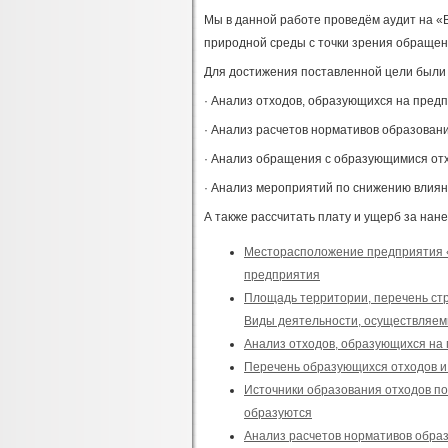
Мы в данной работе проведём аудит на «
природной среды с точки зрения обращен
Для достижения поставленной цели были
· Анализ отходов, образующихся на пред
· Анализ расчетов нормативов образовани
· Анализ обращения с образующимися от
· Анализ мероприятий по снижению влиян
А также рассчитать плату и ущерб за нан
Месторасположение предприятия «
предприятия
Площадь территории, перечень стр
Виды деятельности, осуществляе
Анализ отходов, образующихся на 
Перечень образующихся отходов и
Источники образования отходов по
образуются
Анализ расчетов нормативов обра