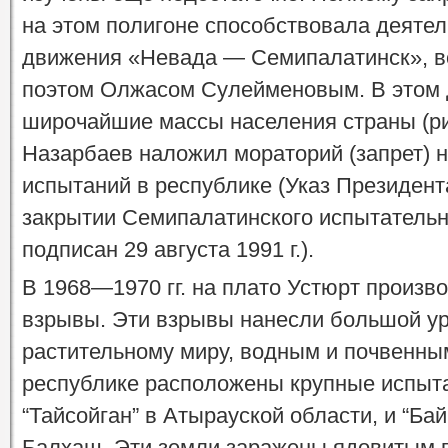
на этом полигоне способствовала деятел
движения «Невада — Семипалатинск», в
поэтом Олжасом Сулейменовым. В этом 
широчайшие массы населения страны (рис
Назарбаев наложил мораторий (запрет) 
испытаний в республике (Указ Президент
закрытии Семипалатинского испытательн
подписан 29 августа 1991 г.).
В 1968—1970 гг. на плато Устюрт произ
взрывы. Эти взрывы нанесли большой ур
растительному миру, водным и почвенным
республике расположены крупные испыт
“Тайсойган” в Атырауской области, и “Ба
Балхаш. Эти земли заражены ядовитым ге