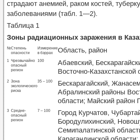
страдают анемией, раком костей, туберк
заболеваниями (табл. 1—2).
Таблица 1
Зоны радиационных заражения в Каза
№
Степень
Измерение
Область, район
опасности
в бэррах
1
Чрезвычайно
100
Абаевский, Бескарагайс
опасный
Восточно-Казахстанской 
регион
2
Зона
35 – 100
Бескарагайский, Жанасем
экологического
Абралинский районы Вос
риска
области; Майский район 
3
Средне-
7 – 100
Город Курчатов, Чубартай
опасный
Бородулихинский, Новош
регион
Семипалатинской област
Карагандинской области;