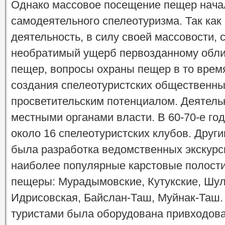
Однако массовое посещение пещер начало
самодеятельного спелеотуризма. Так как
деятельность, в силу своей массовости, 
необратимый ущерб первозданному обли
пещер, вопросы охраны пещер в то врем
создания спелеотуристских общественн
просветительским потенциалом. Деятель
местными органами власти. В 60-70-е го
около 16 спелеотуристских клубов. Дру
была разработка ведомственных экскур
наиболее популярные карстовые полости
пещеры: Мурадымовские, Кутукские, Шул
Идрисовская, Байслан-Таш, Муйнак-Таш.
туристами была оборудована привходов