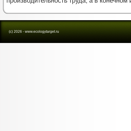
производительность труда, а в конечном 
(с) 2026 - www.ecologytarget.ru