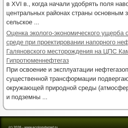
в XVI в., когда начали удобрять поля нав
центральных районах страны основным 
сельское ...
Оценка эколого-экономического ущерба
среде при проектировании напорного не
Галяновского месторождения на ЦПС К
Гипротюменнефтегаз
При освоение и эксплуатации нефтегаз
существенной трансформации подвергаю
окружающей природной среды (атмосфер
и подземны ...
(с) 2026 - www.ecologytarget.ru