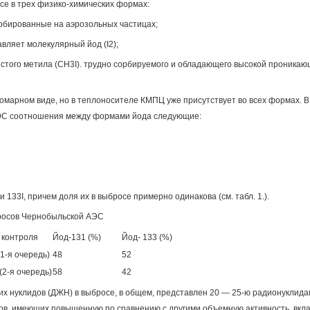
се в трех физико-химических формах:
сорбированные на аэрозольных частицах;
авляет молекулярный йод (I2);
истого метила (CH3I). трудно сорбируемого и обладающего высокой проника
атомарном виде, но в теплоносителе КМПЦ уже присутствует во всех формах. В
С соотношения между формами йода следующие:
 133I, причем доля их в выбросе примерно одинакова (см. табл. 1.).
бросов Чернобыльской АЭС
 контроля
Йод-131 (%)
Йод- 133 (%)
(1-я очередь)
48
52
 (2-я очередь)
58
42
х нуклидов (ДЖН) в выбросе, в общем, представлен 20 — 25-ю радионуклида
ов, имеющих повышенную по сравнению с другими объемную активность, вкла