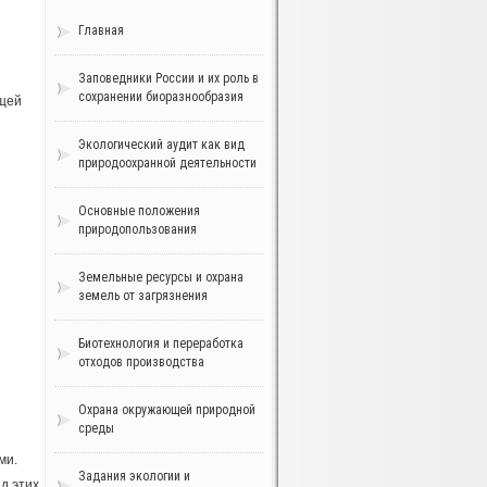
Главная
Заповедники России и их роль в
сохранении биоразнообразия
ющей
Экологический аудит как вид
природоохранной деятельности
Основные положения
природопользования
Земельные ресурсы и охрана
земель от загрязнения
Биотехнология и переработка
отходов производства
Охрана окружающей природной
среды
ми.
Задания экологии и
д этих