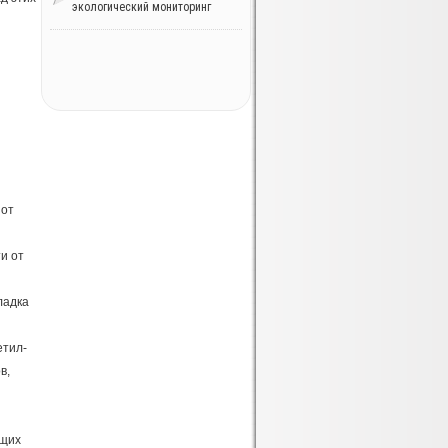
экологический мониторинг
 от
и от
ладка
етил-
в,
ущих