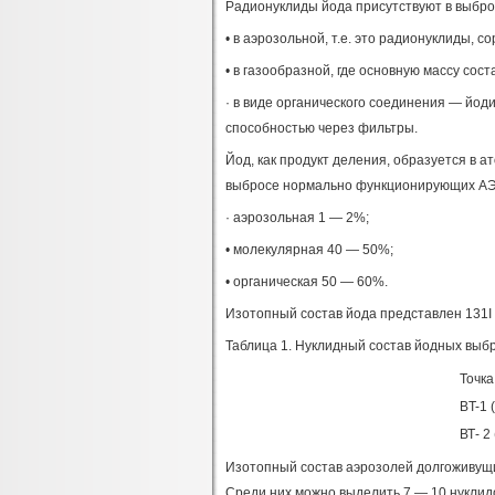
Радионуклиды йода присутствуют в выбро
• в аэрозольной, т.е. это радионуклиды, 
• в газообразной, где основную массу сост
· в виде органического соединения — йод
способностью через фильтры.
Йод, как продукт деления, образуется в 
выбросе нормально функционирующих АЭ
· аэрозольная 1 — 2%;
• молекулярная 40 — 50%;
• органическая 50 — 60%.
Изотопный состав йода представлен 131I и
Таблица 1. Нуклидный состав йодных вы
Точка
BT-1 
ВТ- 2
Изотопный состав аэрозолей долгоживущи
Среди них можно выделить 7 — 10 нуклид