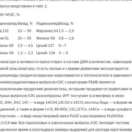
оса представлен в табл. 2.
ДЖН ЧАЭС, %
дионуклид
Вклад, %
Радионуклид
Вклад, %
д-131
10 — 30
Марганец-54
1.5 — 2,5
ом-51
35 — 55
Железо-59
0,8 — 1,6
бальт-60
2,5 — 4,5
Цезий-137
5—7
бальт-58
1,3 — 2,3
Цезий- 134
3 — 5
клатуре и активности присутствуют в составе ДЖН в количестве, зависящем
вной зоны реактора, то есть сколько и с какими дефектами эксплуатируется
дионуклиды продуктов коррозии накапливаются в теплоносителе в зависимост
очником радиоактивных выбросов АЭС с реакторами РБМК являются
осколочными продуктами деления газы, которыми продувается графитовая к
льных выбросов АЭС разнообразны: ИРГ поступают в атмосферу в своих
O, 3HH, 3H2; 14C — в виде 14CH4,14CO2 и 14CO; изотопы йода — в форме м
инений, а также в форме I и I2; 89-90Sr, 131,137Cs, 144Ce — в виде сульфато
 плутония — в виде нерастворимой окиси PuO2 и растворимого Pu(NO3)4,
,2-0,8 мкм. Все парогазовые и аэрозольные выбросы АЭС проходят систему
еделенное время в газгольдерах (камеры выдержки) для распада короткожив