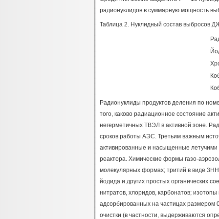
радионуклидов в суммарную мощность выбр
Таблица 2. Нуклидный состав выбросов 
Ра
Йо
Хр
Ко
Ко
Радионуклиды продуктов деления по номен
того, каково радиационное состояние акти
негерметичных ТВЭЛ в активной зоне. Ра
сроков работы АЭС. Третьим важным ист
активированные и насыщенные летучими 
реактора. Химические формы газо-аэрозо
молекулярных формах; тритий в виде 3HH
йодида и других простых органических соед
нитратов, хлоридов, карбонатов; изотопы
адсорбированных на частицах размером 0
очистки (в частности, выдерживаются опр