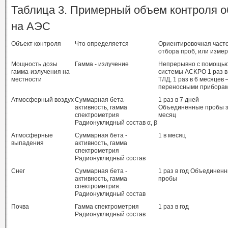
Таблица 3. Примерный объем контроля 
на АЭС
Объект контроля
Что определяется
Ориентировочная част
отбора проб, или изме
Мощность дозы
Гамма - излучение
Непрерывно с помощь
гамма-излучения на
системы ACKPO 1 раз в
местности
ТЛД, 1 раз в 6 месяцев
переносными прибора
Атмосферный воздух
Суммарная бета-
1 раз в 7 дней
активность, гамма
Объединенные пробы 
спектрометрия
месяц
Радионуклидный состав α, β
Атмосферные
Суммарная бета -
1 в месяц
выпадения
активность, гамма
спектрометрия
Радионуклидный состав
Снег
Суммарная бета -
1 раз в год Объединен
активность, гамма
пробы
спектрометрия.
Радионуклидный состав
Почва
Гамма спектрометрия
1 раз в год
Радионуклидный состав