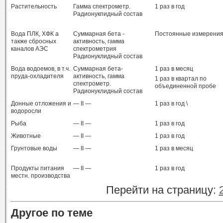
Растительность
Гамма спектрометр.
1 раз в год
Радионукпидный состав
Вода ПЛК, ХФК а
Суммарная бета -
Постоянные измерени
также сбросных
активность, гамма
каналов АЭС
спектрометрия
Радионуклидный состав
Вода водоемов, в т.ч.
Суммарная бета-
1 раз в месяц
пруда-охладителя
активность, гамма
1 раз в квартал по
спектрометр.
объединенной пробе
Радионуклидный состав
Донные отложения и
— II —
1 раз в год \
водоросли
Рыба
— II —
1 раз в год
Животные
— II —
1 раз в год
Грунтовые воды
— II —
1 раз в месяц
Продукты питания
— II —
1 раз в год
местн. производства
Перейти на страницу:
Другое по теме