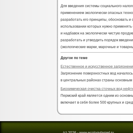
Для введения системы социального налог
применением экологически опасных техно
разработать его принципы, обосновать и 
использовании которых нужно применять
и надбавок на экологически чистую проду
разработать и утвердить порядок введен
(экологические марки, марочные и товарны
Другое по теме
Естественное и искусственное загрязнен
Загрязнение поверхностных вод началось в
в центральных районах страны основным з
Биохимическая очистка сточных вод не
Пермский край является одним из основн
включает в себя более 500 крупных и сред
(с) 2026 - www.ecologytarget.ru