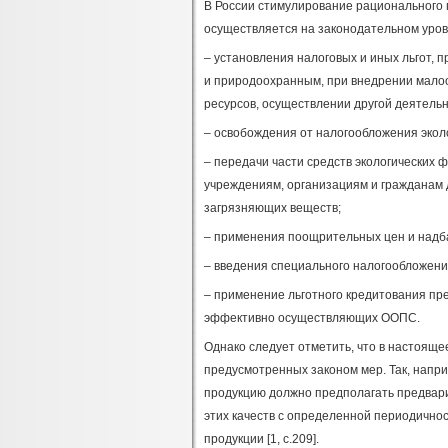
В России стимулирование рационального
осуществляется на законодательном уров
– установления налоговых и иных льгот, 
и природоохранным, при внедрении малоо
ресурсов, осуществлении другой деятел
– освобождения от налогообложения экол
– передачи части средств экологических
учреждениям, организациям и гражданам 
загрязняющих веществ;
– применения поощрительных цен и надба
– введения специального налогообложени
– применение льготного кредитования пр
эффективно осуществляющих ООПС.
Однако следует отметить, что в настояще
предусмотренных законом мер. Так, напри
продукцию должно предполагать предвари
этих качеств с определенной периодично
продукции [1, с.209].