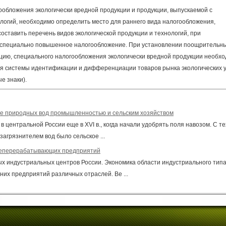
ообложения экологически вредной продукции и продукции, выпускаемой с
логий, необходимо определить место для раннего вида налогообложения,
составить перечень видов экологической продукции и технологий, при
 специально повышенное налогообложение. При установлении поощрительн
кцию, специального налогообложения экологически вредной продукции необх
ия системы идентификации и дифференциации товаров рынка экологических у
е знаки).
ие природных вод промышленностью и сельским хозяйством
 центральной России еще в XVI в., когда начали удобрять поля навозом. С те
агрязнителем вод было сельское ...
фтеперерабатывающих предприятий
ых индустриальных центров России. Экономика области индустриального типа
них предприятий различных отраслей. Ве ...