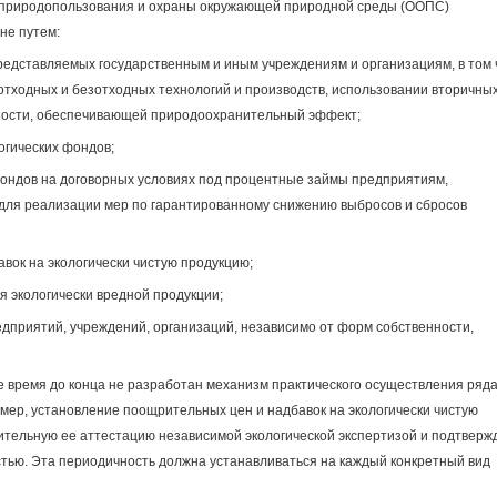
 природопользования и охраны окружающей природной среды (ООПС)
не путем:
представляемых государственным и иным учреждениям и организациям, в том 
тходных и безотходных технологий и производств, использовании вторичны
ьности, обеспечивающей природоохранительный эффект;
огических фондов;
 фондов на договорных условиях под процентные займы предприятиям,
для реализации мер по гарантированному снижению выбросов и сбросов
вок на экологически чистую продукцию;
я экологически вредной продукции;
едприятий, учреждений, организаций, независимо от форм собственности,
е время до конца не разработан механизм практического осуществления ряд
мер, установление поощрительных цен и надбавок на экологически чистую
тельную ее аттестацию независимой экологической экспертизой и подтверж
стью. Эта периодичность должна устанавливаться на каждый конкретный вид