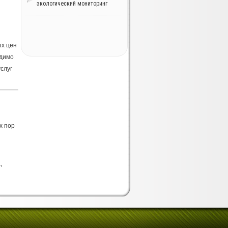
экологический мониторинг
ых цен
одимо
слуг
х пор
,