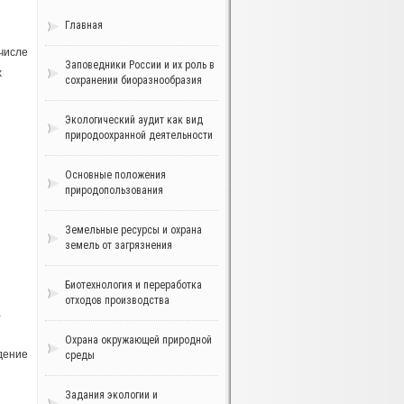
Главная
числе
Заповедники России и их роль в
х
сохранении биоразнообразия
Экологический аудит как вид
природоохранной деятельности
Основные положения
природопользования
Земельные ресурсы и охрана
земель от загрязнения
Биотехнология и переработка
отходов производства
а
Охрана окружающей природной
дение
среды
Задания экологии и