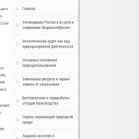
Главная
ым и
о-
Заповедники России и их роль в
остью
сохранении биоразнообразия
Экологический аудит как вид
природоохранной деятельности
Основные положения
природопользования
ных
ом,
Земельные ресурсы и охрана
ния
земель от загрязнения
вных
Биотехнология и переработка
отходов производства
еские
е
Охрана окружающей природной
среды
при
Задания экологии и