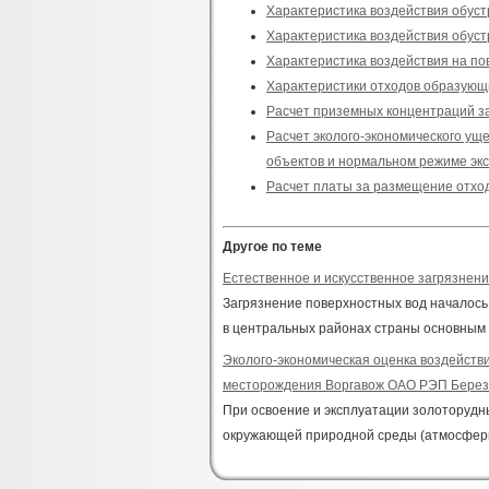
Характеристика воздействия обуст
Характеристика воздействия обуст
Характеристика воздействия на п
Характеристики отходов образующи
Расчет приземных концентраций з
Расчет эколого-экономического ущ
объектов и нормальном режиме эк
Расчет платы за размещение отхо
Другое по теме
Естественное и искусственное загрязнен
Загрязнение поверхностных вод началось в
в центральных районах страны основным з
Эколого-экономическая оценка воздейств
месторождения Воргавож ОАО РЭП Берез
При освоение и эксплуатации золоторуд
окружающей природной среды (атмосферны