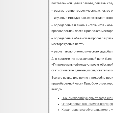
поставленной цели в работе, решены сл
– рассмотрение теоретических аспектов 
– изучение методик расчетов эколого-эко
– определение и анализ источников и об
правобережной части Приобского местор
– определение объемов выбросов загрязн
месторождения нефти;
– расчет эколого-экономического ущерба 
Для достижения поставленной цели были
«Гипротюменьнефтегаз», проект обустрой
статистические данные, исследовательски
Все это позволило полно и подробно прои
правобережной части Приобского месторо
выводы.
Экономический ущерб от загрязне
Определение экономического ущер
Характеристика обустраиваемого 