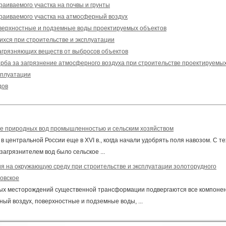
раиваемого участка на почвы и грунты
раиваемого участка на атмосферный воздух
оверхностные и подземные воды проектируемых объектов
хся при строительстве и эксплуатации
агрязняющих веществ от выбросов объектов
ерба за загрязнение атмосферного воздуха при строительстве проектируемы
сплуатации
дов
ие природных вод промышленностью и сельским хозяйством
 центральной России еще в XVI в., когда начали удобрять поля навозом. С те
агрязнителем вод было сельское ...
ия на окружающую среду при строительстве и эксплуатации золоторудного
овское
ных месторождений существенной трансформации подвергаются все компоне
й воздух, поверхностные и подземные воды, ...