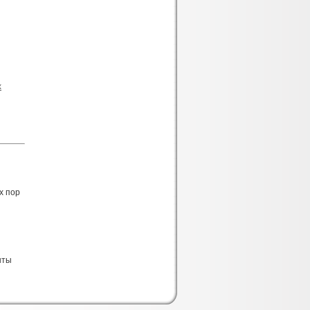
х
х пор
нты