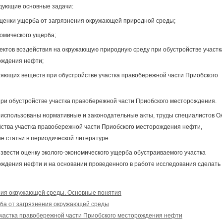
едующие основные задачи:
оценки ущерба от загрязнения окружающей природной среды;
номического ущерба;
ъектов воздействия на окружающую природную среду при обустройстве участк
ождения нефти;
яющих веществ при обустройстве участка правобережной части Приобского
при обустройстве участка правобережной части Приобского месторождения.
 использованы нормативные и законодательные акты, труды специалистов 
ства участка правобережной части Приобского месторождения нефти,
е статьи в периодической литературе.
звести оценку эколого-экономического ущерба обустраиваемого участка
ждения нефти и на основании проведенного в работе исследования сделать
ния окружающей среды. Основные понятия
ба от загрязнения окружающей среды
участка правобережной части Приобского месторождения нефти