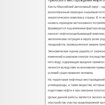
Приобского месторождения нефти 
Ханты-Мансийский автономный округ – о
разнообразным природно-сырьевым потенц
энергетического комплекса страны. В то
назвать периодом экстенсивного потребле
формируется под влиянием фактора возде
наносит нефтегазодобывающий комплекс, 
экологическая ситуация в округе резко у
ландшафтов, промышленные аварии привел
Экономическая оценка ущерба от загряз
изменений в широком спектре последстви
пить воду, содержащую вредные примеси 
личности вследствие исчезновения привы
условий существования человека.
На территории нефтяных месторождений
углеводороды, а также вещества, которы
подготовки нефти и при сжигании попутно
Целью данной работы является эколого-э
обустройстве участка правобережной ча