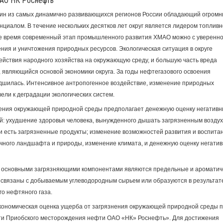
ОАО НК Роснефть
дин из самых динамично развивающихся регионов России обладающий огромн
иалом. В течение нескольких десятков лет округ является лидером топливн
 же время современный этап промышленного развития ХМАО можно с уверенн
ния и уничтожения природных ресурсов. Экологическая ситуация в округе
йствия народного хозяйства на окружающую среду, и большую часть вреда
являющийся основой экономики округа. За годы нефтегазового освоения
худшилась. Интенсивное антропогенное воздействие, изменение природных
и к деградации экологических систем.
нения окружающей природной среды предполагает денежную оценку негатив
й: ухудшение здоровья человека, вынужденного дышать загрязненным воздух
и есть загрязненные продукты; изменение возможностей развития и воспита
чного ландшафта и природы, изменение климата, и денежную оценку негати
 основными загрязняющими компонентами являются предельные и ароматич
е связаны с добываемым углеводородным сырьем или образуются в результат
го нефтяного газа.
кономическая оценка ущерба от загрязнения окружающей природной среды 
сти Приобского месторождения нефти ОАО «НК» Роснефть». Для достижения