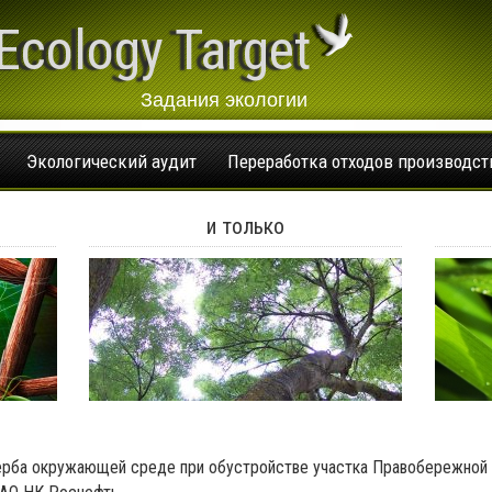
Ecology Target
Задания экологии
Экологический аудит
Переработка отходов производст
и только
ерба окружающей среде при обустройстве участка Правобережной 