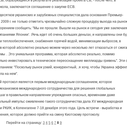
, образующиеся в результате реализации проекта СВ, - после чего, в
окола, заключается соглашение о закупке ЕСВ.
десятков украинских и зарубежных специалистов дала основания Премьер-
2009 г. не только отметить чрезвычайно сложную процедуру выхода на рыно
творением сообщить: "Мы ее прошли. Вышли на рынок и сегодня уже заключае
паниями Японии'. .Речь идет об очень больших деньгах, и направлены они бу
 теплообеспечения, снабжения горячей водой, минимизации выбросов, в
, в которой абсолютно реально можем через несколько лет отказаться от сжиг
емы . .Это уникальная программа, которая абсолютно реально, помимо
ьно инвестировать в техническое переоснащение миллиарды гривень". Эти 
нием: "Поскольку рынок узкий, конкурентный, .я хочу, чтобы Украина эффек
ла на нем".
кий протокол является первым международным соглашением, которое
еханизмов международного сотрудничества для решения глобальных
 шаг в правильном направлении упреждения опасных, временами даже
ильный импульс оживлению такого сотрудничества дала XV международная
РКИК, в Копенгагене 7-18 декабря этого года. Цель встречи - выработка и
ения, которое должно прийти на смену Киотскому протоколу.
Перейти на страницу:
3
4
5
6
7
8
9