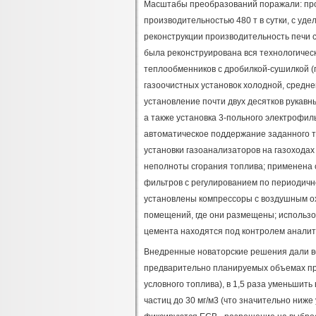
Масштабы преобразований поражали: про
производительностью 480 т в сутки, с уд
реконструкции производительность печи со
была реконструирована вся технологическа
теплообменников с дробилкой-сушилкой (г
газоочистных установок холодной, средне
установление почти двух десятков рукавн
а также установка 3-польного электрофиль
автоматическое поддержание заданного 
установки газоанализаторов на газоходах 
неполноты сгорания топлива; применена 
фильтров с регулированием по периодичн
установлены компрессоры с воздушным ох
помещений, где они размещены; использо
цемента находятся под контролем аналит
Внедренные новаторские решения дали воз
предварительно планируемых объемах про
условного топлива), в 1,5 раза уменьшит
частиц до 30 мг/м3 (что значительно ниже