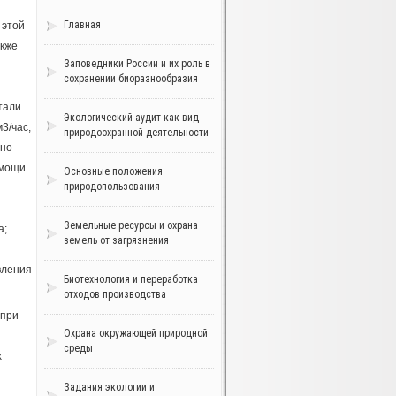
Главная
 этой
акже
Заповедники России и их роль в
сохранении биоразнообразия
тали
Экологический аудит как вид
3/час,
природоохранной деятельности
ено
омощи
Основные положения
природопользования
Земельные ресурсы и охрана
а;
земель от загрязнения
вления
Биотехнология и переработка
отходов производства
 при
Охрана окружающей природной
среды
х
Задания экологии и