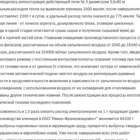
водилась реконструкция действующей печи № 3 диаметром 3,6x90 м
ельным расходом тепла на выжигание клинкера 1600 ккал/кг; после завершения
ставляет 2300 т в сутки, а удельный расход тепла снизился до 775 ккал/кг. Т
я линия - от печного агрегата, дозировочного блока, этажерки циклонных
де в одной стадии сочетаются сушка сырья и получение сырьевой муки) до
й и горячей частей печи. Главными новациями производственного процесса с
ых фильтров, рассчитанных на объем запыленного воздуха от 2040 до 16340 м
тра, рассчитанного на 324000 м3/час запыленного воздуха. Кроме того, введ
теплового режима с постоянным контролем полноты сгорания топлива при п
от головки печи и от циклона IV степени, что исключает потери от химической
система автоматической подачи сжатого воздуха на регенерацию рукавных
ости и продолжительности включения в зависимости от запыленности воздух
лаждением, с использованием воздуха от их охлаждения для отапливания
ваны другие технические новинки. После реконструкции все процессы изгото
ической техники последнего поколения.
можность в 1,5 раза снизить расход электроэнергии на 1 т продукции (даже
изводства клинкера в ОАО "Ивано-Франковскцемент" экономится 84100 т
ь выбросы парниковых газов в окружающую среду, прекратить выбросы тверды
 украинских и европейских норм). Уже после завершения всех этих работ