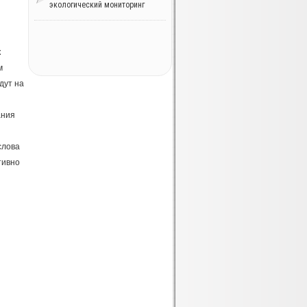
экологический мониторинг
к
м
дут на
ания
слова
тивно