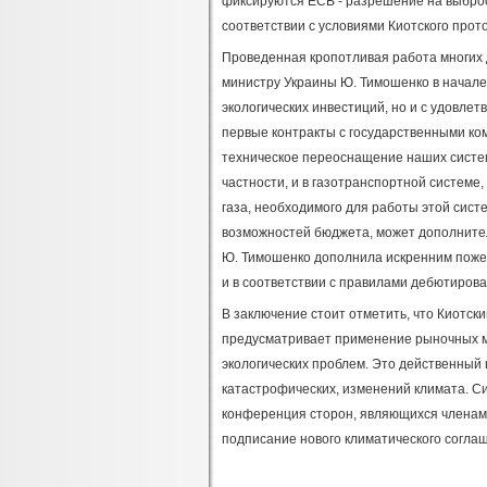
фиксируются ЕСВ - разрешение на выбросы
соответствии с условиями Киотского прот
Проведенная кропотливая работа многих 
министру Украины Ю. Тимошенко в начале 
экологических инвестиций, но и с удовле
первые контракты с государственными ком
техническое переоснащение наших систем
частности, и в газотранспортной системе
газа, необходимого для работы этой сист
возможностей бюджета, может дополнител
Ю. Тимошенко дополнила искренним пожела
и в соответствии с правилами дебютирова
В заключение стоит отметить, что Киотс
предусматривает применение рыночных м
экологических проблем. Это действенный
катастрофических, изменений климата. С
конференция сторон, являющихся членами 
подписание нового климатического соглаш